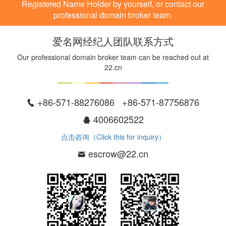
Registered Name Holder by yourself, or contact our
professional domain broker team.
爱名网经纪人团队联系方式
Our professional domain broker team can be reached out at
22.cn
+86-571-88276086 +86-571-87756876
4006602522
点击咨询（Click this for inquiry）
escrow@22.cn